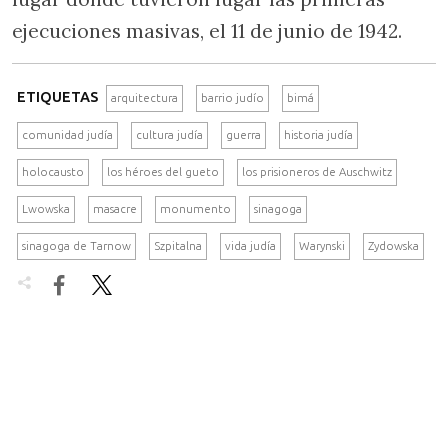
ejecuciones masivas, el 11 de junio de 1942.
ETIQUETAS
arquitectura
barrio judío
bimá
comunidad judía
cultura judía
guerra
historia judía
holocausto
los héroes del gueto
los prisioneros de Auschwitz
Lwowska
masacre
monumento
sinagoga
sinagoga de Tarnow
Szpitalna
vida judía
Warynski
Zydowska

