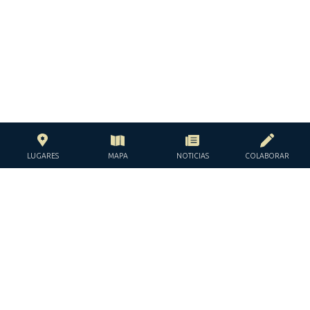
LUGARES
MAPA
NOTICIAS
COLABORAR
CON EL APOYO DE LA
FUNDACIÓN JACQUES Y JACQUELINE
LÉVY-WILLARD
BAJO LOS AUSPICIOS DE LA