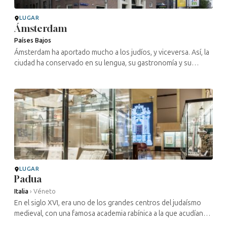
LUGAR
Ámsterdam
Países Bajos
Ámsterdam ha aportado mucho a los judíos, y viceversa. Así, la
ciudad ha conservado en su lengua, su gastronomía y su
humor rasgos típicamente judíos. De ahí que «mazel» («buena
suerte») o ...
LUGAR
Padua
Italia
›
Véneto
En el siglo XVI, era uno de los grandes centros del judaísmo
medieval, con una famosa academia rabínica a la que acudían
numerosos estudiantes de toda Europa, atraídos también por