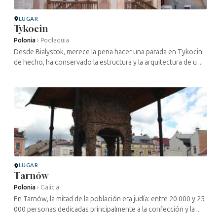
LUGAR
Tykocin
Polonia
›
Podlaquia
Desde Bialystok, merece la pena hacer una parada en Tykocin:
de hecho, ha conservado la estructura y la arquitectura de un
antiguo shtetl. Esta ciudad, hoy muy pequeña, fue en su día
más ...
LUGAR
Tarnów
Polonia
›
Galicia
En Tarnów, la mitad de la población era judía: entre 20 000 y 25
000 personas dedicadas principalmente a la confección y la
sombrerería (unas sesenta empresas), la artesanía y el