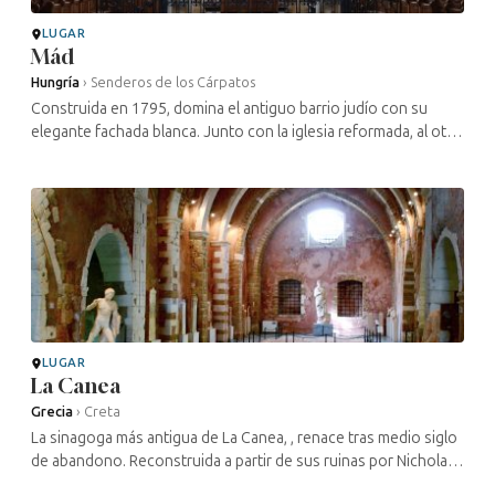
LUGAR
Mád
Hungría
›
Senderos de los Cárpatos
Construida en 1795, domina el antiguo barrio judío con su
elegante fachada blanca. Junto con la iglesia reformada, al otro
lado del valle, refleja el equilibrio religioso de una importante ...
LUGAR
La Canea
Grecia
›
Creta
La sinagoga más antigua de La Canea, , renace tras medio siglo
de abandono. Reconstruida a partir de sus ruinas por Nicholas
Stavroulakis, antiguo director y fundador del Museo Judío de