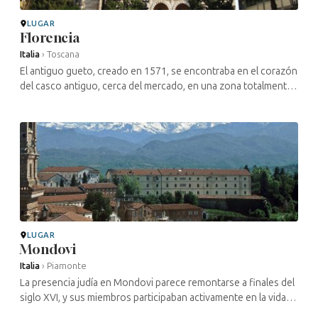
LUGAR
Florencia
Italia
›
Toscana
El antiguo gueto, creado en 1571, se encontraba en el corazón
del casco antiguo, cerca del mercado, en una zona totalmente
destruida a finales del siglo pasado, situada entre las actuales
Via ...
LUGAR
Mondovi
Italia
›
Piamonte
La presencia judía en Mondovi parece remontarse a finales del
siglo XVI, y sus miembros participaban activamente en la vida
económica de la ciudad. Entre ellos se encontraba Donato