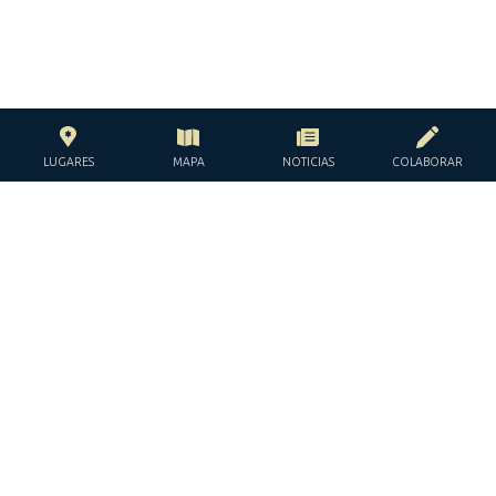
LUGARES
MAPA
NOTICIAS
COLABORAR
CON EL APOYO DE LA
FUNDACIÓN JACQUES Y JACQUELINE
LÉVY-WILLARD
BAJO LOS AUSPICIOS DE LA