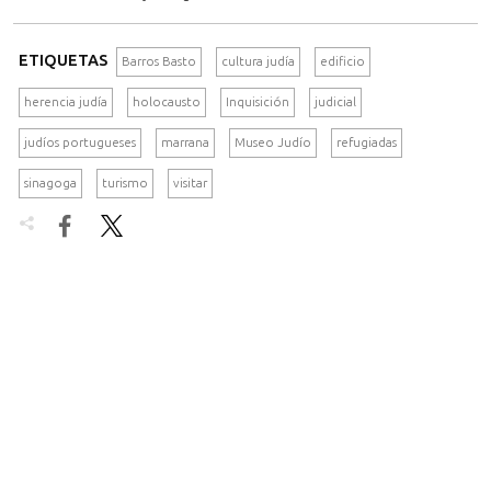
ETIQUETAS
Barros Basto
cultura judía
edificio
herencia judía
holocausto
Inquisición
judicial
judíos portugueses
marrana
Museo Judío
refugiadas
sinagoga
turismo
visitar

