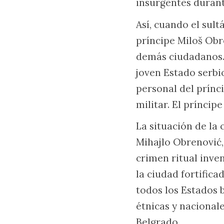
insurgentes durante
Así, cuando el sult
príncipe Miloš Obr
demás ciudadanos. 
joven Estado serbi
personal del prínci
militar. El prínci
La situación de la
Mihajlo Obrenović, 
crimen ritual inve
la ciudad fortifica
todos los Estados 
étnicas y nacionale
Belgrado.