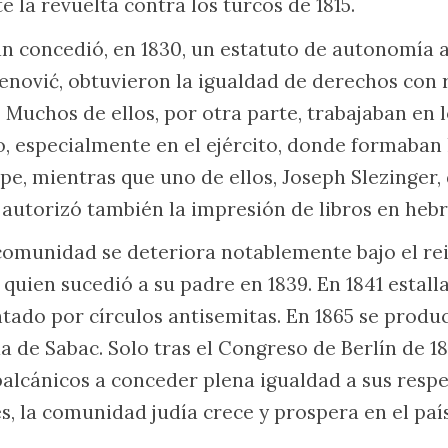
 la revuelta contra los turcos de 1815.
án concedió, en 1830, un estatuto de autonomía a
enović, obtuvieron la igualdad de derechos con 
Muchos de ellos, por otra parte, trabajaban en l
o, especialmente en el ejército, donde formaban 
pe, mientras que uno de ellos, Joseph Slezinger, 
pe autorizó también la impresión de libros en heb
 comunidad se deteriora notablemente bajo el re
quien sucedió a su padre en 1839. En 1841 estall
ntado por círculos antisemitas. En 1865 se prod
da de Sabac. Solo tras el Congreso de Berlín de 1
balcánicos a conceder plena igualdad a sus resp
s, la comunidad judía crece y prospera en el paí