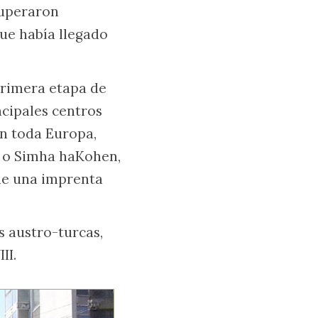
 superaron
ue había llegado
 primera etapa de
ncipales centros
en toda Europa,
a o Simha haKohen,
 de una imprenta
as austro-turcas,
II.