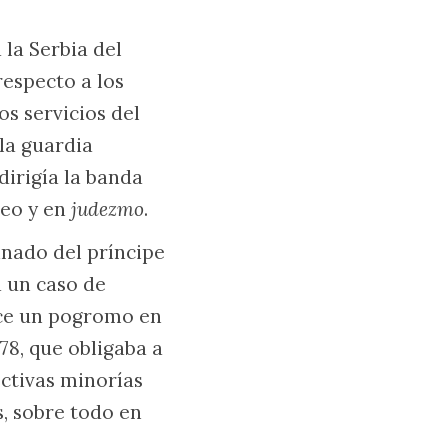
 la Serbia del
respecto a los
os servicios del
la guardia
dirigía la banda
reo y en
judezmo
.
inado del príncipe
a un caso de
uce un pogromo en
878, que obligaba a
ectivas minorías
s, sobre todo en