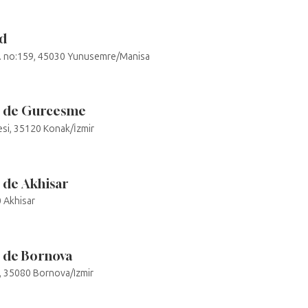
ad
v. no:159, 45030 Yunusemre/Manisa
o de Gurcesme
esi, 35120 Konak/İzmir
 de Akhisar
 Akhisar
 de Bornova
C, 35080 Bornova/Izmir