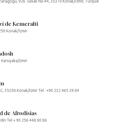
iz Sinagogu, 926. Sokak No:44, 35370 Konak/İzmir, Turquie
zí de Kemeralti
250 Konak/İzmir
adosh
Karsiyaka/Izmir
im
 5C, 35250 Konak/Izmir Tel : +90 232 465 29 84
d de Afrodisias
din Tel + 90 256 448 80 86