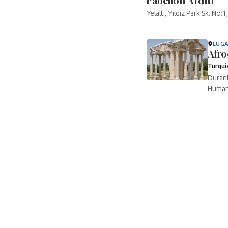
Pabellón Arditi
Yelaltı, Yıldız Park Sk. No:
LUG
Afro
Turquí
Durant
Humani