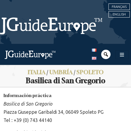
FRANÇAIS
ENGLISH
ITALIA
/
UMBRÍA
/
SPOLETO
Basilica di San Gregorio
Información práctica
Basilica di San Gregorio
Piazza Giuseppe Garibaldi 34, 06049 Spoleto PG
Tel : +39 (0) 743 44140