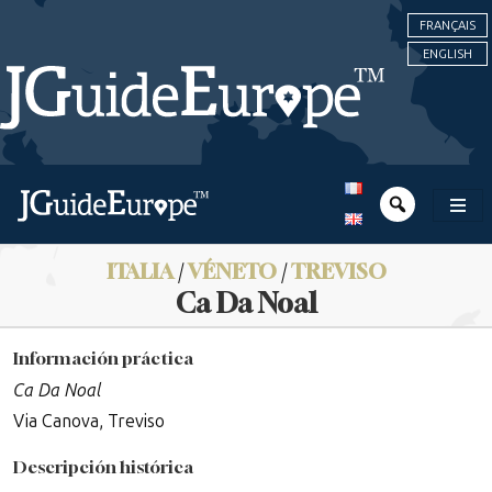
FRANÇAIS
ENGLISH
ITALIA
/
VÉNETO
/
TREVISO
Ca Da Noal
Información práctica
Ca Da Noal
Via Canova, Treviso
Descripción histórica