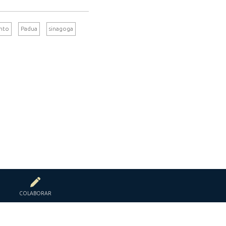
nto
Padua
sinagoga
COLABORAR