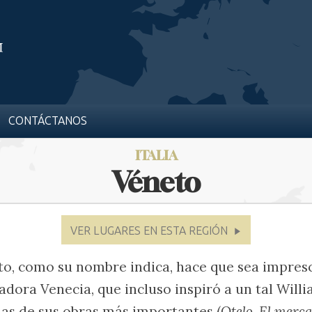
CONTÁCTANOS
ITALIA
Véneto
VER LUGARES EN ESTA REGIÓN
to, como su nombre indica, hace que sea impresci
radora Venecia, que incluso inspiró a un tal Wil
rias de sus obras más importantes (
Otelo
,
El merca