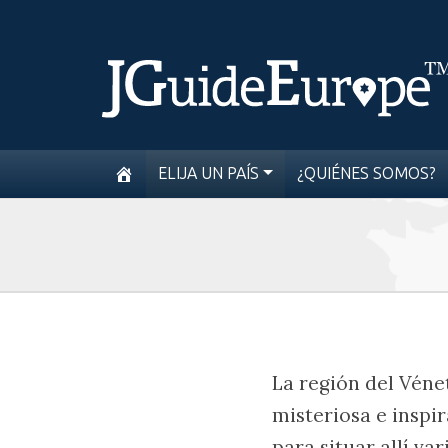
ELIJA UN PAÍS
¿QUIÉNES SOMOS?
La región del Véne
misteriosa e inspi
para situar allí va