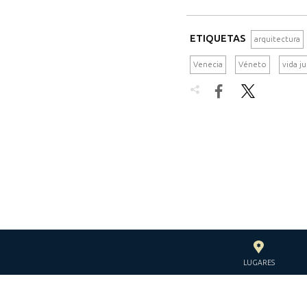
ETIQUETAS
arquitectura
Venecia
Véneto
vida ju


LUGARES
CON EL APOYO DE LA
FUNDACIÓN JACQUES Y