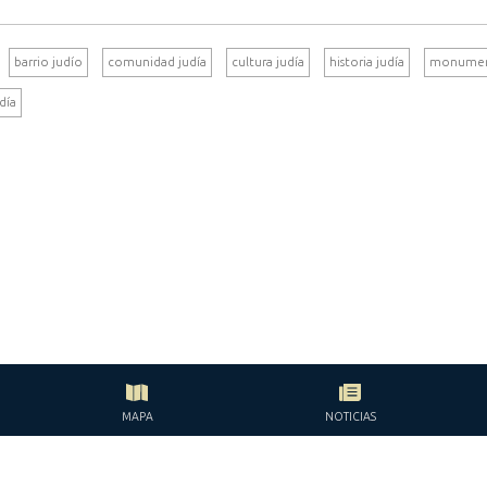
barrio judío
comunidad judía
cultura judía
historia judía
monume
día
MAPA
NOTICIAS