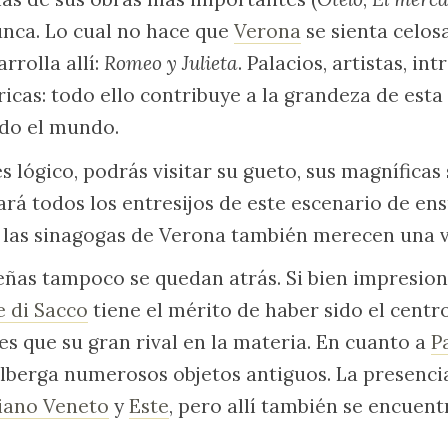
unca. Lo cual no hace que
Verona
se sienta celosa
rrolla allí:
Romeo y Julieta
. Palacios, artistas, int
ricas: todo ello contribuye a la grandeza de esta
odo el mundo.
s lógico, podrás visitar su gueto, sus magníficas
rá todos los entresijos de este escenario de e
las sinagogas de Verona también merecen una vi
ñas tampoco se quedan atrás. Si bien impresion
e di Sacco
tiene el mérito de haber sido el centr
es que su gran rival en la materia. En cuanto a
P
lberga numerosos objetos antiguos. La presenci
iano Veneto
y
Este
, pero allí también se encuen