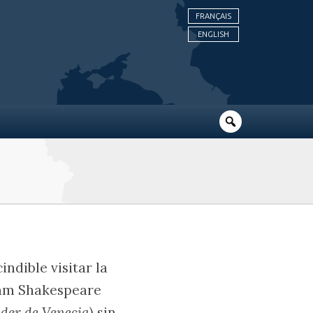
FRANÇAIS
ENGLISH
ndible visitar la
liam Shakespeare
der de Venecia
) sin