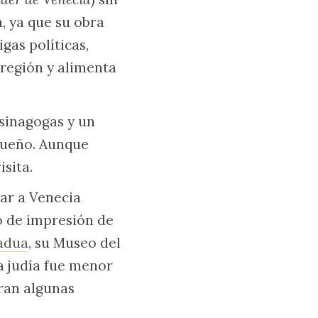
, ya que su obra
rigas políticas,
 región y alimenta
 sinagogas y un
nsueño. Aunque
sita.
ar a Venecia
o de impresión de
adua
, su Museo del
a judía fue menor
tran algunas