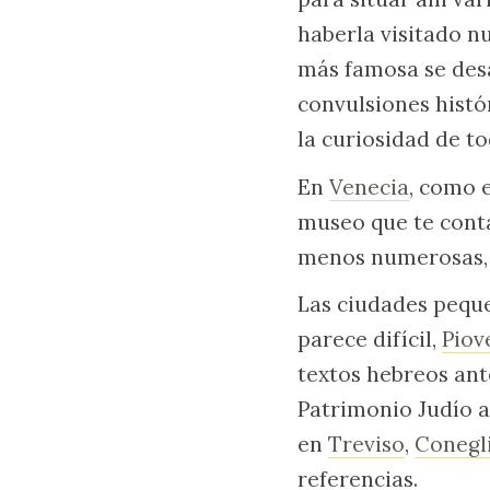
haberla visitado n
más famosa se desa
convulsiones histó
la curiosidad de t
En
Venecia
, como e
museo que te conta
menos numerosas, 
Las ciudades peque
parece difícil,
Piov
textos hebreos ant
Patrimonio Judío a
en
Treviso
,
Conegl
referencias.