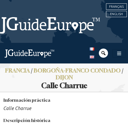
FRANÇAIS
ENGLISH
FRANCIA
/
BORGOÑA-FRANCO CONDADO
/
DIJON
Calle Charrue
Información práctica
Calle Charrue
Descripción histórica