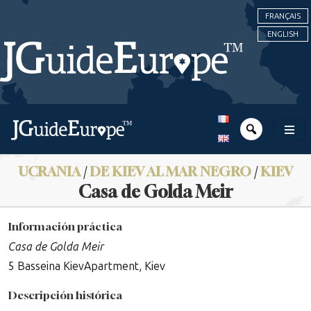
FRANÇAIS
ENGLISH
UCRANIA
/
DE KIEV AL MAR NEGRO
/
KIEV
Casa de Golda Meir
Información práctica
Casa de Golda Meir
5 Basseina KievApartment, Kiev
Descripción histórica