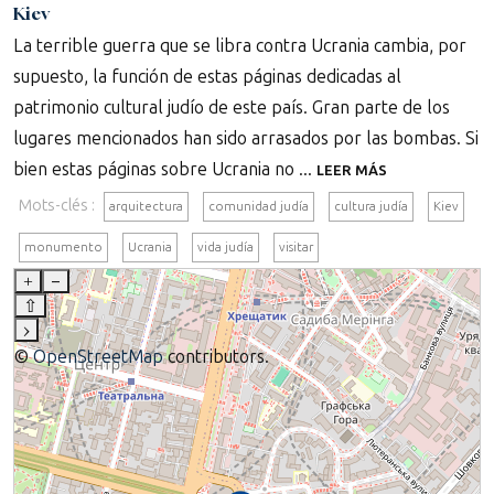
Kiev
La terrible guerra que se libra contra Ucrania cambia, por
supuesto, la función de estas páginas dedicadas al
patrimonio cultural judío de este país. Gran parte de los
lugares mencionados han sido arrasados por las bombas. Si
bien estas páginas sobre Ucrania no ...
LEER MÁS
Mots-clés :
arquitectura
comunidad judía
cultura judía
Kiev
monumento
Ucrania
vida judía
visitar
+
–
⇧
›
©
OpenStreetMap
contributors.