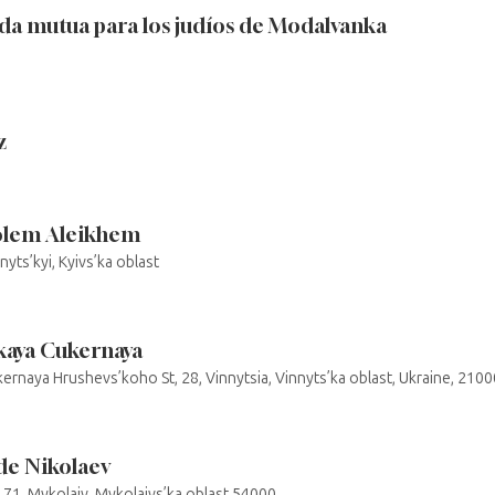
da mutua para los judíos de Modalvanka
z
holem Aleikhem
yts’kyi, Kyivs’ka oblast
kaya Cukernaya
rnaya Hrushevs’koho St, 28, Vinnytsia, Vinnyts’ka oblast, Ukraine, 2100
de Nikolaev
 71, Mykolaiv, Mykolaivs’ka oblast 54000