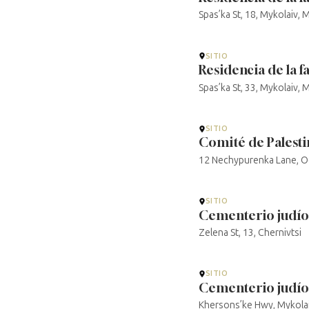
Spas’ka St, 18, Mykolaiv,
SITIO
Residencia de la f
Spas’ka St, 33, Mykolaiv,
SITIO
Comité de Palesti
12 Nechypurenka Lane, 
SITIO
Cementerio judío
Zelena St, 13, Chernivtsi
SITIO
Cementerio judío
Khersons’ke Hwy, Mykola