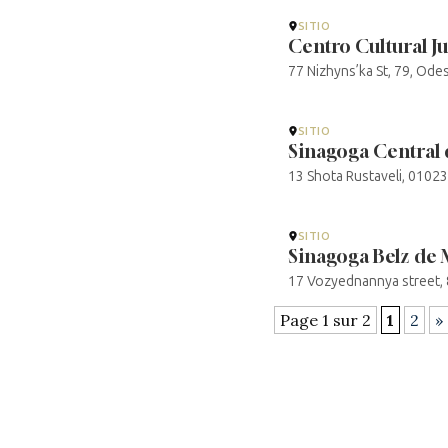
SITIO
Centro Cultural J
77 Nizhyns’ka St, 79, Ode
SITIO
Sinagoga Central 
13 Shota Rustaveli, 01023
SITIO
Sinagoga Belz de
17 Vozyednannya street
Page 1 sur 2
1
2
»