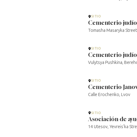
SITIO
Cementerio judí
Tomasha Masaryka Street
SITIO
Cementerio judío
Vulytsya Pushkina, Bereh
SITIO
Cementerio Jano
Calle Erochenko, Lvov
SITIO
Asociación de ayu
14 Utesov, Yevreis’ka Str