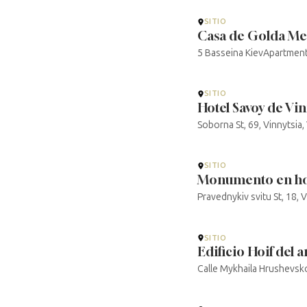
SITIO
Casa de Golda Me
5 Basseina KievApartment
SITIO
Hotel Savoy de Vin
Soborna St, 69, Vinnytsia
SITIO
Monumento en hono
Pravednykiv svitu St, 18, 
SITIO
Edificio Hoif del
Calle Mykhaila Hrushevs