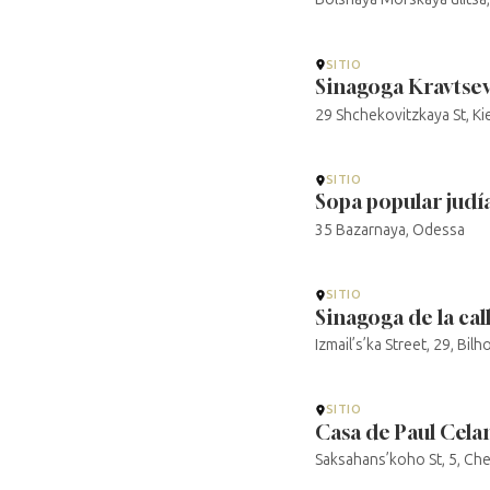
SITIO
Sinagoga Kravtse
29 Shchekovitzkaya St, Ki
SITIO
Sopa popular judí
35 Bazarnaya, Odessa
SITIO
Sinagoga de la cal
Izmail’s’ka Street, 29, Bi
SITIO
Casa de Paul Cela
Saksahans’koho St, 5, Cher