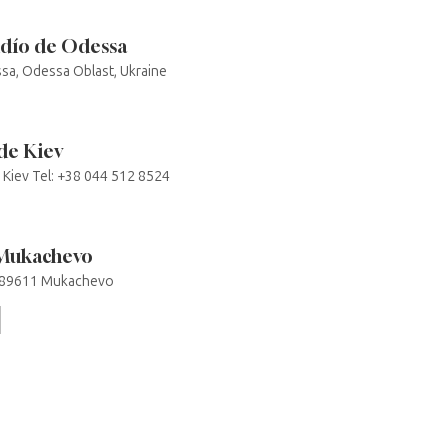
udío de Odessa
ssa, Odessa Oblast, Ukraine
de Kiev
 Kiev Tel: +38 044 512 8524
 Mukachevo
, 89611 Mukachevo