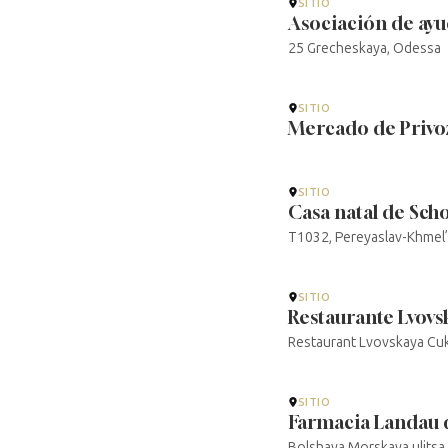
SITIO
Asociación de ayu
25 Grecheskaya, Odessa
SITIO
Mercado de Privo
SITIO
Casa natal de Sc
T1032, Pereyaslav-Khmel’n
SITIO
Restaurante Lvovs
Restaurant Lvovskaya Cuke
SITIO
Farmacia Landau 
Bolshaya Morskaya ulitsa,