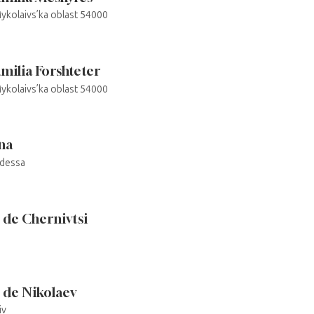
 Mykolaivs’ka oblast 54000
amilia Forshteter
 Mykolaivs’ka oblast 54000
na
Odessa
 de Chernivtsi
 de Nikolaev
iv