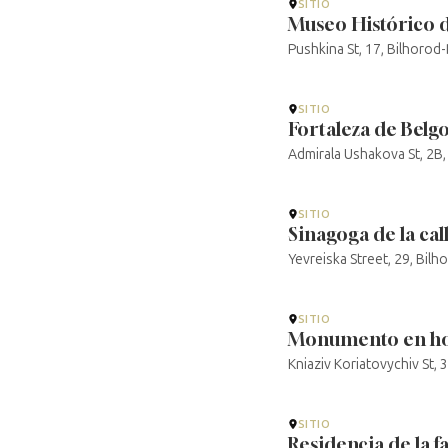
SITIO
Museo Histórico d
Pushkina St, 17, Bilhorod
SITIO
Fortaleza de Belg
Admirala Ushakova St, 2В,
SITIO
Sinagoga de la cal
Yevreiska Street, 29, Bil
SITIO
Monumento en ho
Kniaziv Koriatovychiv St, 
SITIO
Residencia de la f