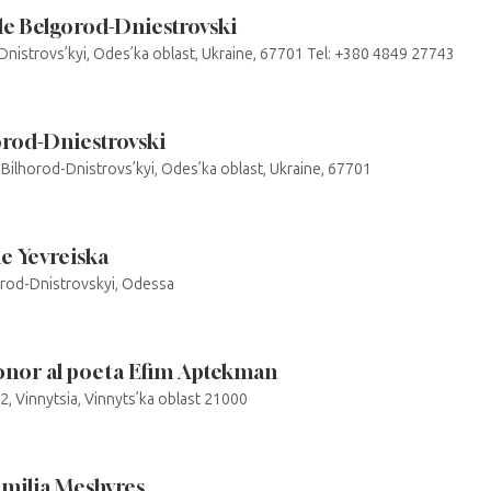
e Belgorod-Dniestrovski
-Dnistrovs’kyi, Odes’ka oblast, Ukraine, 67701 Tel: +380 4849 27743
orod-Dniestrovski
 Bilhorod-Dnistrovs’kyi, Odes’ka oblast, Ukraine, 67701
le Yevreiska
horod-Dnistrovskyi, Odessa
nor al poeta Efim Aptekman
32, Vinnytsia, Vinnyts’ka oblast 21000
amilia Meshyres