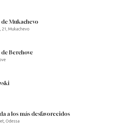
o de Mukachevo
, 21, Mukachevo
 de Berehove
ove
wski
da a los más desfavorecidos
eet, Odessa