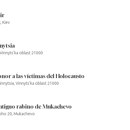
ir
, Kiev
nytsia
, Vinnyts’ka oblast 21000
r a las víctimas del Holocausto
Vinnytsia, Vinnyts’ka oblast 21000
 antiguo rabino de Mukachevo
koho 20, Mukachevo