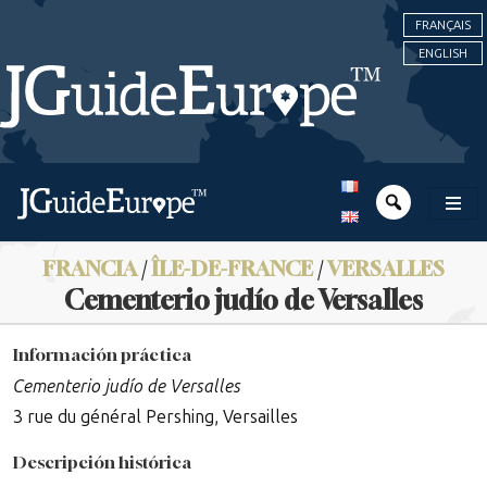
FRANÇAIS
ENGLISH
FRANCIA
/
ÎLE-DE-FRANCE
/
VERSALLES
Cementerio judío de Versalles
Información práctica
Cementerio judío de Versalles
3 rue du général Pershing, Versailles
Descripción histórica