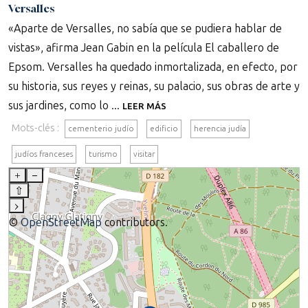
Versalles
«Aparte de Versalles, no sabía que se pudiera hablar de
vistas», afirma Jean Gabin en la película El caballero de
Epsom. Versalles ha quedado inmortalizada, en efecto, por
su historia, sus reyes y reinas, su palacio, sus obras de arte y
sus jardines, como lo ...
LEER MÁS
Mots-clés :
cementerio judío
edificio
herencia judía
judíos franceses
turismo
visitar
+
–
⇧
›
©
OpenStreetMap
contributors.