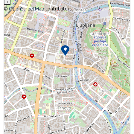
›
©
OpenStreetMap
contributors.