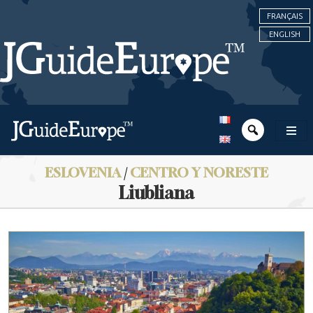
FRANÇAIS
ENGLISH
ESLOVENIA
/
CENTRO Y NORESTE
Liubliana