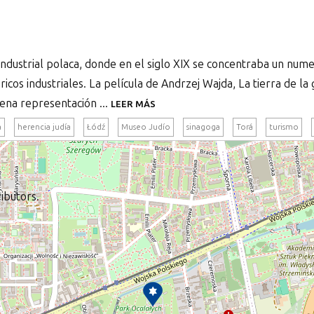
industrial polaca, donde en el siglo XIX se concentraba un nume
ricos industriales. La película de Andrzej Wajda, La tierra de 
ena representación ...
LEER MÁS
a
herencia judía
Łódź
Museo Judío
sinagoga
Torá
turismo
ibutors.