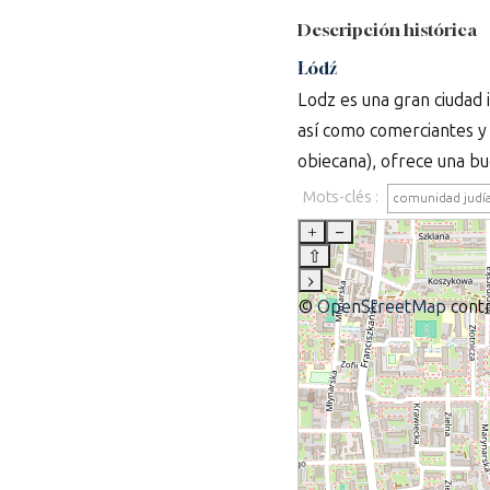
Descripción histórica
Łódź
Lodz es una gran ciudad 
así como comerciantes y 
obiecana), ofrece una bu
Mots-clés :
comunidad judí
+
–
⇧
›
©
OpenStreetMap
contr