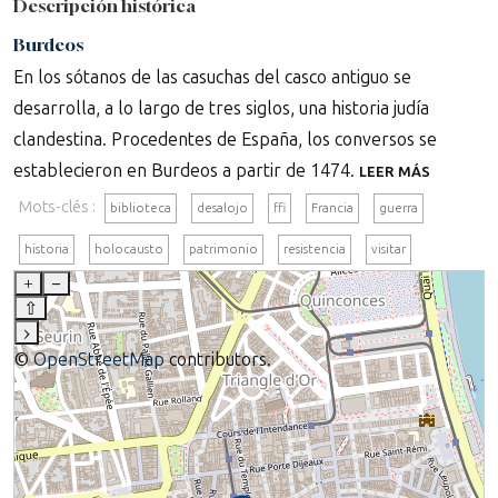
Descripción histórica
Burdeos
En los sótanos de las casuchas del casco antiguo se
desarrolla, a lo largo de tres siglos, una historia judía
clandestina. Procedentes de España, los conversos se
establecieron en Burdeos a partir de 1474.
LEER MÁS
Mots-clés :
biblioteca
desalojo
ffi
Francia
guerra
historia
holocausto
patrimonio
resistencia
visitar
+
–
⇧
›
©
OpenStreetMap
contributors.