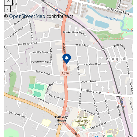
⇧
›
©
OpenStreetMap
contributors.