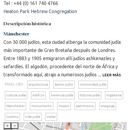
Tel : +44 (0) 161 740 4766
Heaton Park Hebrew Congregation
Descripción histórica
Mánchester
Con 30 000 judíos, esta ciudad alberga la comunidad judía
más importante de Gran Bretaña después de Londres.
Entre 1883 y 1905 emigraron allí judíos ashkenazíes y
sefardíes. El algodón, procedente del norte de África y
transformado aquí, atrajo a numerosos judíos ...
LEER MÁS
Mots-clés :
arquitectura
barrio judío
comunidad judía
cultura judía
edificio
herencia judía
historia judía
Inglaterra
Manchester
monumento
museo
patrimonio
sinagoga
turismo
vida judía
visitar
+
–