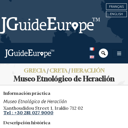
FRANÇAIS
ENGLISH
GRECIA
/
CRETA
/
HERACLIÓN
Museo Etnológico de Heraclión
Información práctica
Museo Etnológico de Heraclión
Xanthoudidou Street 1, Iraklio 712 02
Tel : +30 281 027 9000
Descripción histórica