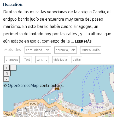
Heraclión
Dentro de las murallas venecianas de la antigua Candia, el
antiguo barrio judío se encuentra muy cerca del paseo
marítimo. En este barrio había cuatro sinagogas, un
perímetro delimitado hoy por las calles , y . La última, que
aún estaba en uso al comienzo de la ...
LEER MÁS
Mots-clés :
comunidad judía
herencia judía
Museo Judío
sinagoga
Torá
turismo
vida judía
visitar
+
–
⇧
›
©
OpenStreetMap
contributors.