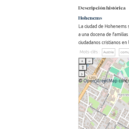
Descripción histórica
Hohenems
La ciudad de Hohenems se
a una docena de familia
ciudadanos cristianos en 
Mots-clés :
Austria
comu
+
–
⇧
›
©
OpenStreetMap
contr