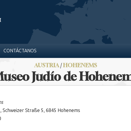
CONTÁCTANOS
AUSTRIA
/
HOHENEMS
useo Judío de Hohene
ms
l, Schweizer Straße 5, 6845 Hohenems
0