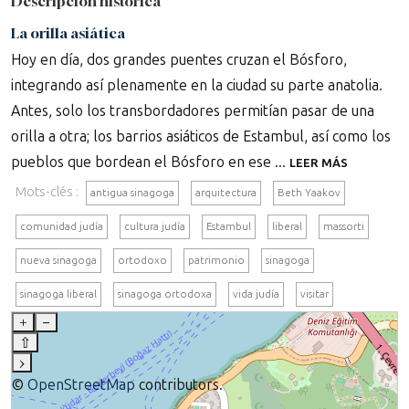
Descripción histórica
La orilla asiática
Hoy en día, dos grandes puentes cruzan el Bósforo,
integrando así plenamente en la ciudad su parte anatolia.
Antes, solo los transbordadores permitían pasar de una
orilla a otra; los barrios asiáticos de Estambul, así como los
pueblos que bordean el Bósforo en ese ...
LEER MÁS
Mots-clés :
antigua sinagoga
arquitectura
Beth Yaakov
comunidad judía
cultura judía
Estambul
liberal
massorti
nueva sinagoga
ortodoxo
patrimonio
sinagoga
sinagoga liberal
sinagoga ortodoxa
vida judía
visitar
+
–
⇧
›
©
OpenStreetMap
contributors.