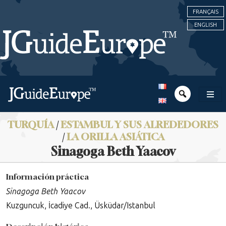
FRANÇAIS
ENGLISH
TURQUÍA
/
ESTAMBUL Y SUS ALREDEDORES
/
LA ORILLA ASIÁTICA
Sinagoga Beth Yaacov
Información práctica
Sinagoga Beth Yaacov
Kuzguncuk, İcadiye Cad., Üsküdar/Istanbul