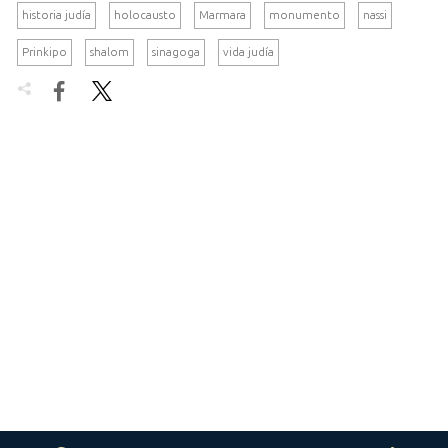
historia judía
holocausto
Marmara
monumento
nassi
Prinkipo
shalom
sinagoga
vida judía

