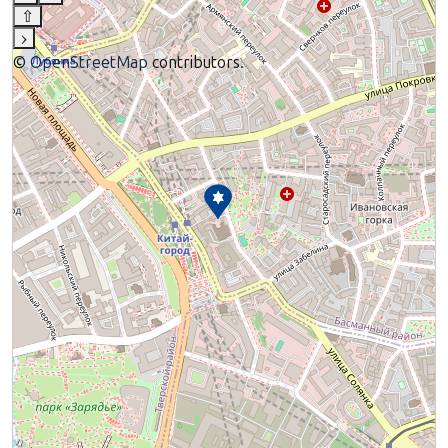
⇧
›
©
OpenStreetMap
contributors.