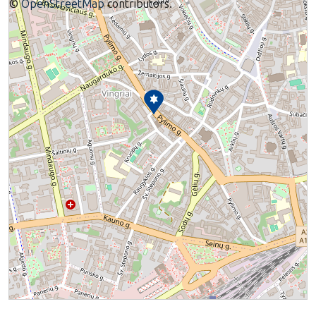
©
OpenStreetMap
contributors.