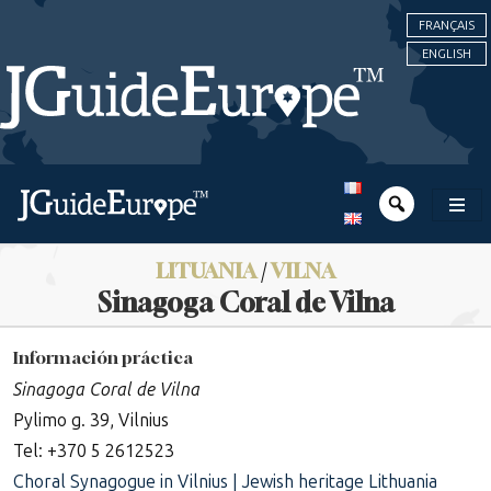
FRANÇAIS
ENGLISH
LITUANIA
/
VILNA
Sinagoga Coral de Vilna
Información práctica
Sinagoga Coral de Vilna
Pylimo g. 39, Vilnius
Tel: +370 5 2612523
Choral Synagogue in Vilnius | Jewish heritage Lithuania