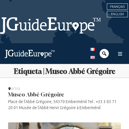
FRANÇAIS
ENGLISH
Etiqueta | Museo Abbé Grégoire
SITIO
Museo Abbé Grégoire
Place de l’Abbé Grégoire, 54370 Emberménil Tel : +33 3 83 71
20 01 Musée de l’Abbé Henri Grégoire à Emberménil