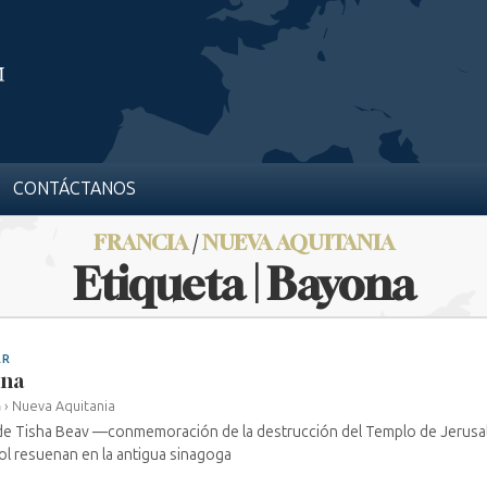
CONTÁCTANOS
FRANCIA
/
NUEVA AQUITANIA
Etiqueta | Bayona
AR
ona
a
›
Nueva Aquitania
 de Tisha Beav —conmemoración de la destrucción del Templo de Jerusa
l resuenan en la antigua sinagoga