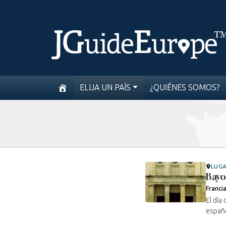
ELIJA UN PAÍS
¿QUIÉNES SOMOS?
LUG
Bay
Franci
El día
españo