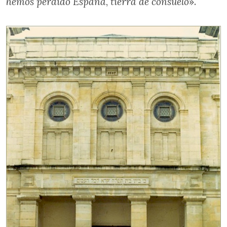
hemos perdido España
,
tierra de consuelo
».