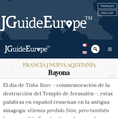
FRANÇAIS
ENGLISH
FRANCIA
/
NUEVA AQUITANIA
Bayona
El día de
Tisha Beav
—conmemoración de la
destrucción del Templo de Jerusalén—, estas
palabras en español resuenan en la antigua
sinagoga: «
Hemos perdido Sión
,
pero también