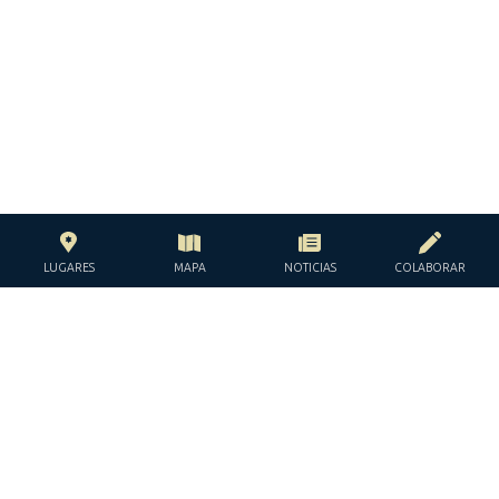
LUGARES
MAPA
NOTICIAS
COLABORAR
CON EL APOYO DE LA
FUNDACIÓN JACQUES Y JACQUELINE
LÉVY-WILLARD
BAJO LOS AUSPICIOS DE LA