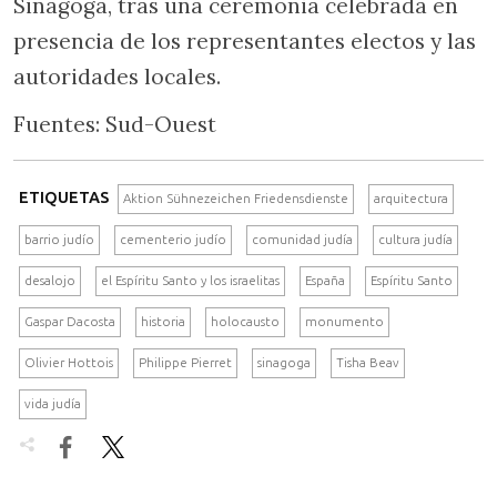
Sinagoga, tras una ceremonia celebrada en
presencia de los representantes electos y las
autoridades locales.
Fuentes: Sud-Ouest
ETIQUETAS
Aktion Sühnezeichen Friedensdienste
arquitectura
barrio judío
cementerio judío
comunidad judía
cultura judía
desalojo
el Espíritu Santo y los israelitas
España
Espíritu Santo
Gaspar Dacosta
historia
holocausto
monumento
Olivier Hottois
Philippe Pierret
sinagoga
Tisha Beav
vida judía

