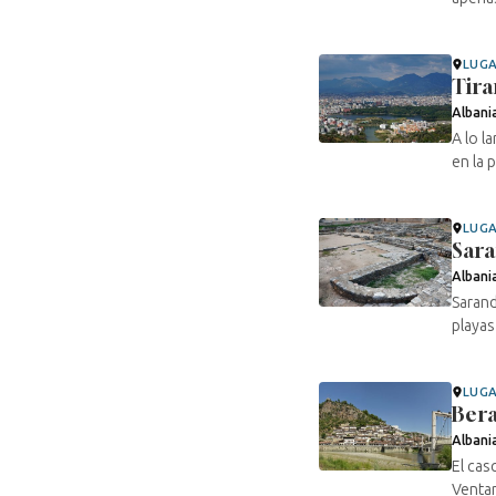
LUG
Tira
Albani
A lo l
en la 
LUG
Sar
Albani
Sarand
playas
LUG
Bera
Albani
El cas
Ventan