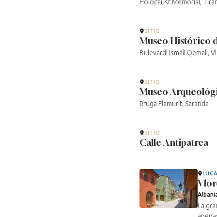
Holocaust Memorial, Tira
SITIO
Museo Histórico 
Bulevardi Ismail Qemali, V
SITIO
Museo Arqueológi
Rruga Flamurit, Saranda
SITIO
Calle Antipatrea
LUG
Vlor
Albani
La gra
apenas