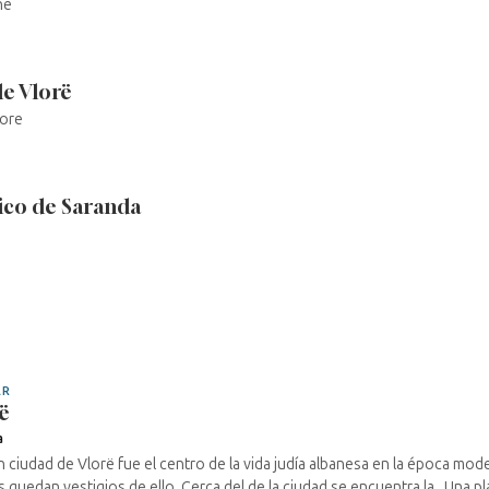
në
de Vlorë
lore
co de Saranda
AR
ë
a
n ciudad de Vlorë fue el centro de la vida judía albanesa en la época mo
 quedan vestigios de ello. Cerca del de la ciudad se encuentra la . Una pla