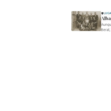
LUG
Alba
Aunque
Berat,