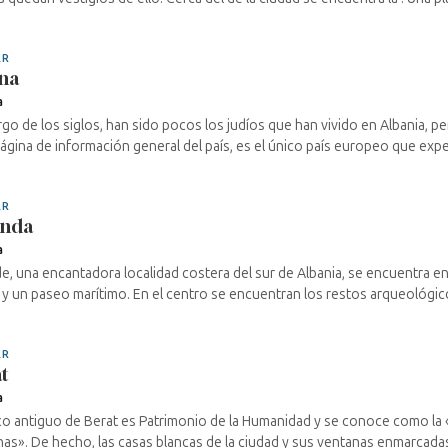
AR
na
a
argo de los siglos, han sido pocos los judíos que han vivido en Albania, pe
página de información general del país, es el único país europeo que expe
AR
anda
a
e, una encantadora localidad costera del sur de Albania, se encuentra e
 y un paseo marítimo. En el centro se encuentran los restos arqueológico
AR
t
a
co antiguo de Berat es Patrimonio de la Humanidad y se conoce como la «
as». De hecho, las casas blancas de la ciudad y sus ventanas enmarcadas