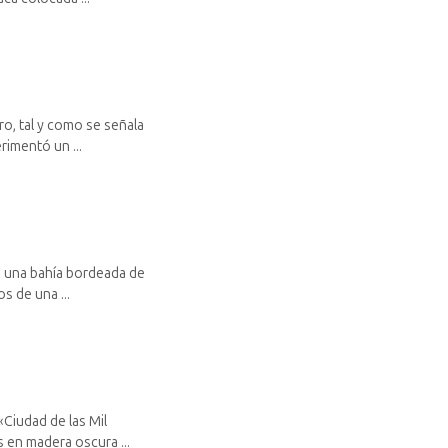
ro, tal y como se señala
rimentó un ...
n una bahía bordeada de
s de una ...
Ciudad de las Mil
 en madera oscura ...