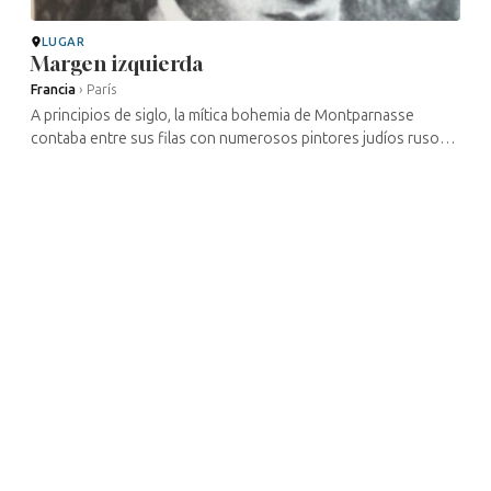
LUGAR
Margen izquierda
Francia
›
París
A principios de siglo, la mítica bohemia de Montparnasse
contaba entre sus filas con numerosos pintores judíos rusos
que huían de los pogromos antisemitas de la época. Entre ellos
se encontraban ...