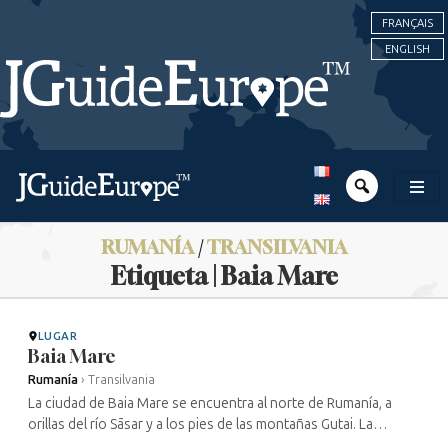
FRANÇAIS
ENGLISH
RUMANÍA
/
TRANSILVANIA
Etiqueta | Baia Mare
LUGAR
Baia Mare
Rumanía
›
Transilvania
La ciudad de Baia Mare se encuentra al norte de Rumanía, a
orillas del río Sāsar y a los pies de las montañas Gutai. La
presencia de una comunidad judía en esta ciudad minera se