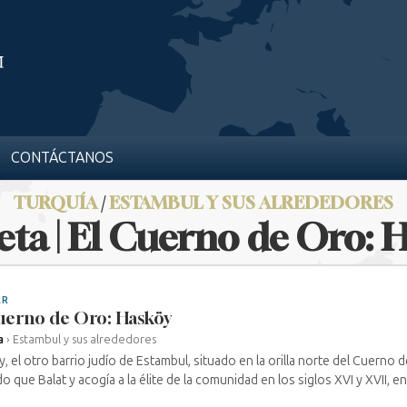
CONTÁCTANOS
TURQUÍA
/
ESTAMBUL Y SUS ALREDEDORES
eta | El Cuerno de Oro: 
AR
uerno de Oro: Hasköy
a
›
Estambul y sus alrededores
, el otro barrio judío de Estambul, situado en la orilla norte del Cuerno 
o que Balat y acogía a la élite de la comunidad en los siglos XVI y XVII, en e