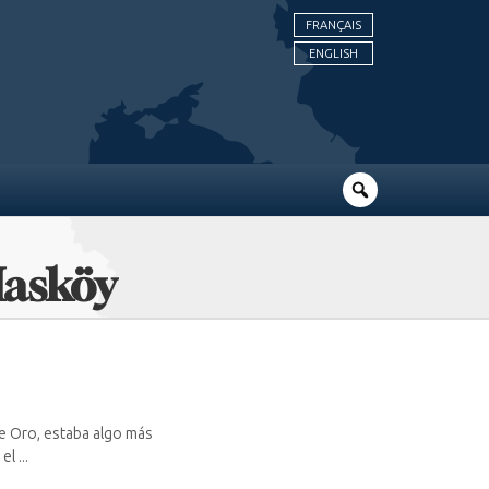
FRANÇAIS
ENGLISH
Hasköy
de Oro, estaba algo más
l ...