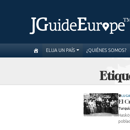
ELIJA UN PAÍS
¿QUIÉNES SOMOS?
Etiqu
LUG
El C
Turquí
Hasköy
poblad