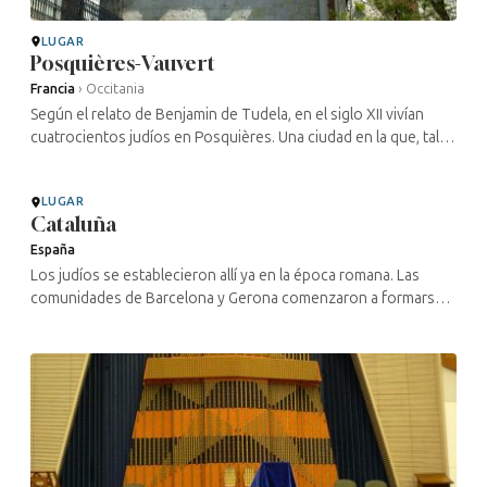
LUGAR
Posquières-Vauvert
Francia
›
Occitania
Según el relato de Benjamin de Tudela, en el siglo XII vivían
cuatrocientos judíos en Posquières. Una ciudad en la que, tal y
como cuenta el autor, se mantenía una comunidad muy
dedicada al ...
LUGAR
Cataluña
España
Los judíos se establecieron allí ya en la época romana. Las
comunidades de Barcelona y Gerona comenzaron a formarse
en el siglo X. En el siglo XII existían cinco grandes centros
judíos: ...