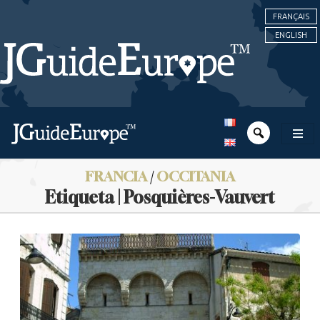
FRANÇAIS
ENGLISH
FRANCIA
/
OCCITANIA
Etiqueta | Posquières-Vauvert