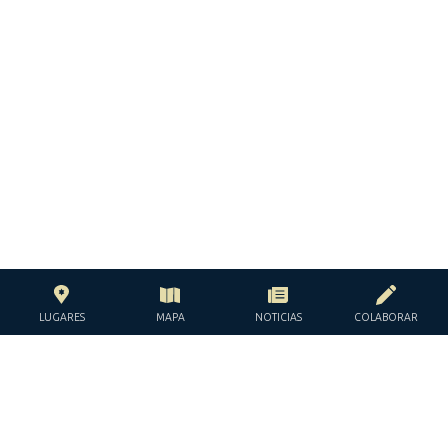
LUGARES
MAPA
NOTICIAS
COLABORAR
CON EL APOYO DE LA
FUNDACIÓN JACQUES Y JACQUELINE
LÉVY-WILLARD
BAJO LOS AUSPICIOS DE LA