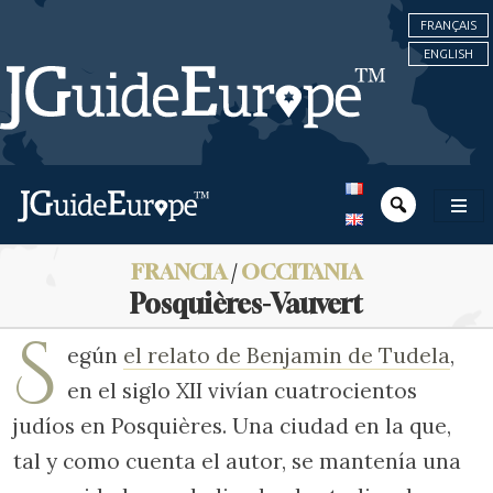
FRANÇAIS
ENGLISH
FRANCIA
/
OCCITANIA
Posquières-Vauvert
S
egún
el relato de Benjamin de Tudela
,
en el siglo XII vivían cuatrocientos
judíos en Posquières. Una ciudad en la que,
tal y como cuenta el autor, se mantenía una