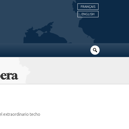
FRANÇAIS
ENGLISH
pera
el extraordinario techo