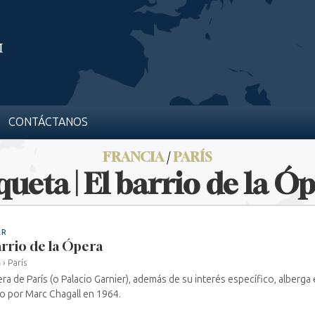
CONTÁCTANOS
FRANCIA
/
PARÍS
queta | El barrio de la Ó
AR
arrio de la Ópera
a
›
París
ra de París (o Palacio Garnier), además de su interés específico, alberga 
o por Marc Chagall en 1964.