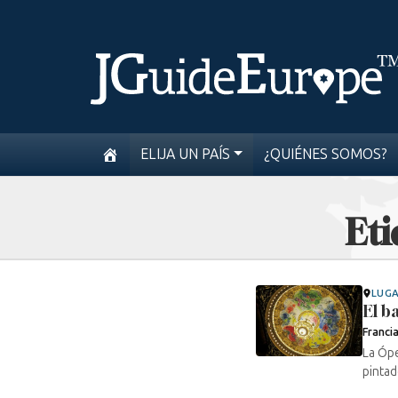
ELIJA UN PAÍS
¿QUIÉNES SOMOS?
Eti
LUG
El b
Franci
La Ópe
pintad