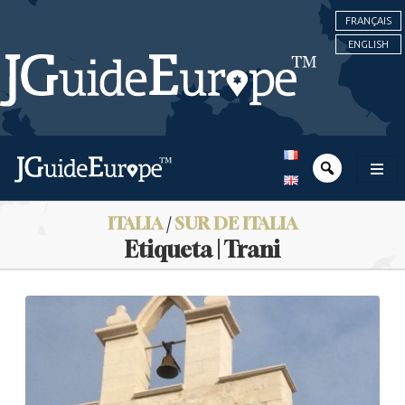
FRANÇAIS
ENGLISH
ITALIA
/
SUR DE ITALIA
Etiqueta | Trani