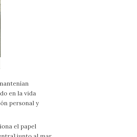
 mantenían
do en la vida
ión personal y
iona el papel
entra] junto al mar,