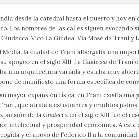
ndía desde la catedral hasta el puerto y hoy en 
to. Los nombres de las calles siguen evocando s
a Giudecca, Vico La Giudea, Via Mosè da Trani y 
ad Media, la ciudad de Trani albergaba una imp
 su apogeo en el siglo XIII. La
Giudecca
de Trani 
ba una arquitectura variada y estaba muy abiert
 pone de manifiesto una forma específica de conv
u mayor expansión física, en Trani existía una
 Trani, que atraía a estudiantes y eruditos judío
expansión de la
Giudecca
en el siglo XIII fue el r
or intelectual y prosperidad económica. A esta
cogida y el apoyo de Federico II a la comunidad 