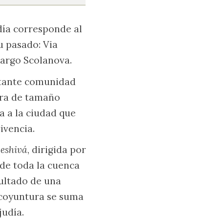
día corresponde al
u pasado: Via
Largo Scolanova.
ortante comunidad
era de tamaño
a a la ciudad que
ivencia.
yeshivá
, dirigida por
s de toda la cuenca
esultado de una
 coyuntura se suma
judía.