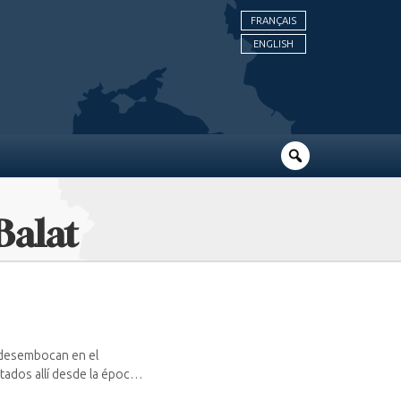
FRANÇAIS
ENGLISH
Balat
 desembocan en el
tados allí desde la época