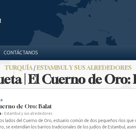
CONTÁCTANOS
TURQUÍA
/
ESTAMBUL Y SUS ALREDEDORES
ueta | El Cuerno de Oro: 
AR
uerno de Oro: Balat
a
›
Estambul y sus alrededores
os lados del Cuerno de Oro, estuario común de dos pequeños ríos que
o, se extendían los barrios tradicionales de los judíos de Estambul, asen