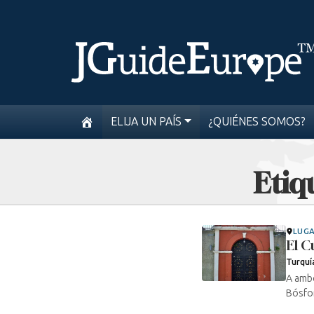
ELIJA UN PAÍS
¿QUIÉNES SOMOS?
Etiq
LUG
El C
Turquí
A amb
Bósfor
...