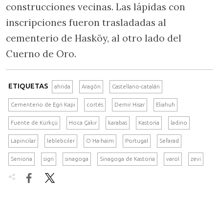
construcciones vecinas. Las lápidas con
inscripciones fueron trasladadas al
cementerio de Hasköy, al otro lado del
Cuerno de Oro.
ETIQUETAS
ahrida
Aragón
Castellano-catalán
Cementerio de Egri Kapi
cortés
Demir Hisar
Eliahuh
Fuente de Kürkçü
Hoca Çakır
karabas
Kastoria
ladino
Lapincilar
leblebciler
O Ha-haim
Portugal
Sefarad
Senioria
sigri
sinagoga
Sinagoga de Kastoria
varol
zevi

