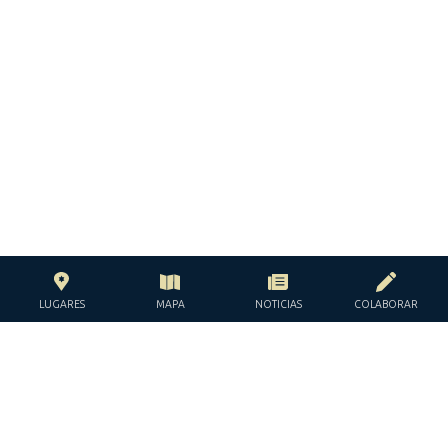
LUGARES
MAPA
NOTICIAS
COLABORAR
CON EL APOYO DE LA
FUNDACIÓN JACQUES Y JACQUELINE
LÉVY-WILLARD
BAJO LOS AUSPICIOS DE LA