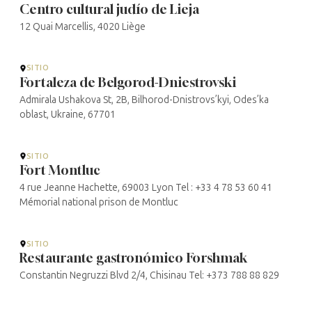
Centro cultural judío de Lieja
12 Quai Marcellis, 4020 Liège
SITIO
Fortaleza de Belgorod-Dniestrovski
Admirala Ushakova St, 2В, Bilhorod-Dnistrovs’kyi, Odes’ka
oblast, Ukraine, 67701
SITIO
Fort Montluc
4 rue Jeanne Hachette, 69003 Lyon Tel : +33 4 78 53 60 41
Mémorial national prison de Montluc
SITIO
Restaurante gastronómico Forshmak
Constantin Negruzzi Blvd 2/4, Chisinau Tel: +373 788 88 829