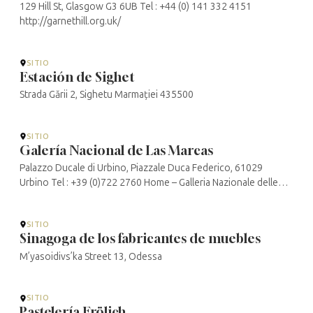
129 Hill St, Glasgow G3 6UB Tel : +44 (0) 141 332 4151
http://garnethill.org.uk/
SITIO
Estación de Sighet
Strada Gării 2, Sighetu Marmației 435500
SITIO
Galería Nacional de Las Marcas
Palazzo Ducale di Urbino, Piazzale Duca Federico, 61029
Urbino Tel : +39 (0)722 2760 Home – Galleria Nazionale delle
Marche GNDM.IT
SITIO
Sinagoga de los fabricantes de muebles
M’yasoidivs’ka Street 13, Odessa
SITIO
Pastelería Frölich