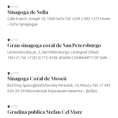
SITIO
Sinagoga de Sofía
Calle Exarch Joseph 18, 1000 Sofia Tel: +359 2 983 1273 Home
– Sofia Synagogue
SITIO
Gran sinagoga coral de San Petersburgo
Lermontovskiy pr., 2, San Petersburgo, Leningrad Oblast
190121 Tel: +7 (812) 713-8186 JEWISH COMMUNITY OF SAINT
PETERSBURG
SITIO
Sinagoga Coral de Moscú
Bol’shoy Spasoglinishchevskiy Pereulok, 10, Moscu Tel: +7 495
624-24-24 Московская Хоральная синагога – Добро
пожаловать в главную синагогу страны
SITIO
Gradina publica Stefan Cel Mare