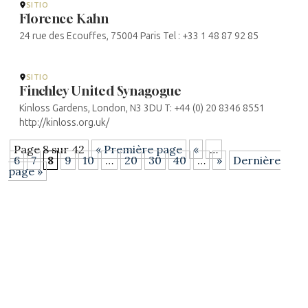
SITIO
Florence Kahn
24 rue des Ecouffes, 75004 Paris Tel : +33 1 48 87 92 85
SITIO
Finchley United Synagogue
Kinloss Gardens, London, N3 3DU T: +44 (0) 20 8346 8551
http://kinloss.org.uk/
Page 8 sur 42
« Première page
«
…
6
7
8
9
10
…
20
30
40
…
»
Dernière
page »