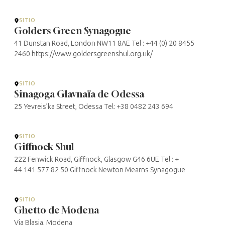
SITIO
Golders Green Synagogue
41 Dunstan Road, London NW11 8AE Tel : +44 (0) 20 8455
2460 https://www.goldersgreenshul.org.uk/
SITIO
Sinagoga Glavnaïa de Odessa
25 Yevreis’ka Street, Odessa Tel: +38 0482 243 694
SITIO
Giffnock Shul
222 Fenwick Road, Giffnock, Glasgow G46 6UE Tel : +
44 141 577 82 50 Giffnock Newton Mearns Synagogue
SITIO
Ghetto de Modena
Via Blasia, Modena