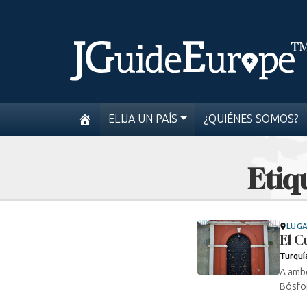
ELIJA UN PAÍS
¿QUIÉNES SOMOS?
Etiq
LUG
El C
Turquí
A amb
Bósfor
...