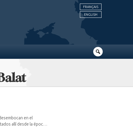
FRANÇAIS
ENGLISH
Balat
 desembocan en el
tados allí desde la época