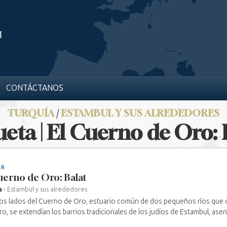
CONTÁCTANOS
TURQUÍA
/
ESTAMBUL Y SUS ALREDEDORES
ueta | El Cuerno de Oro: 
AR
uerno de Oro: Balat
a
›
Estambul y sus alrededores
os lados del Cuerno de Oro, estuario común de dos pequeños ríos que
o, se extendían los barrios tradicionales de los judíos de Estambul, asen