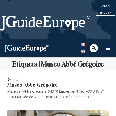
FRANÇAIS
ENGLISH
Etiqueta | Museo Abbé Grégoire
SITIO
Museo Abbé Grégoire
Place de l’Abbé Grégoire, 54370 Emberménil Tel : +33 3 83 71
20 01 Musée de l’Abbé Henri Grégoire à Emberménil