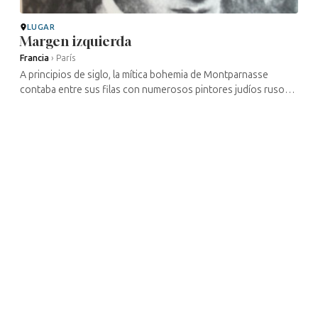
LUGAR
Margen izquierda
Francia
›
París
A principios de siglo, la mítica bohemia de Montparnasse
contaba entre sus filas con numerosos pintores judíos rusos
que huían de los pogromos antisemitas de la época. Entre ellos
se encontraban ...