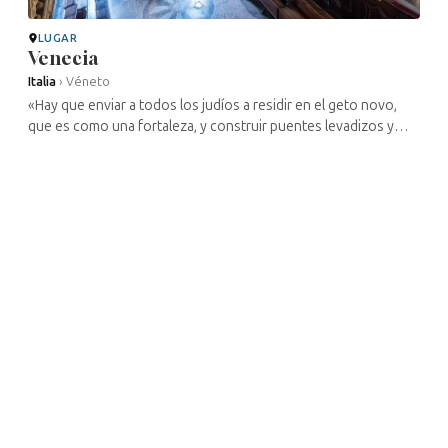
LUGAR
Venecia
Italia
›
Véneto
«Hay que enviar a todos los judíos a residir en el geto novo,
que es como una fortaleza, y construir puentes levadizos y
rodearlo de murallas para que solo haya una puerta, que estará
vigilada, y ...