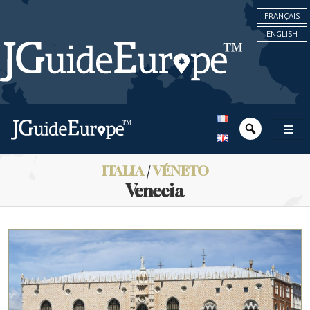
FRANÇAIS
ENGLISH
ITALIA
/
VÉNETO
Venecia