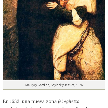
Maurycy Gottlieb, Shylock y Jessica, 1876
En 1633, una nueva zona
(el «ghetto