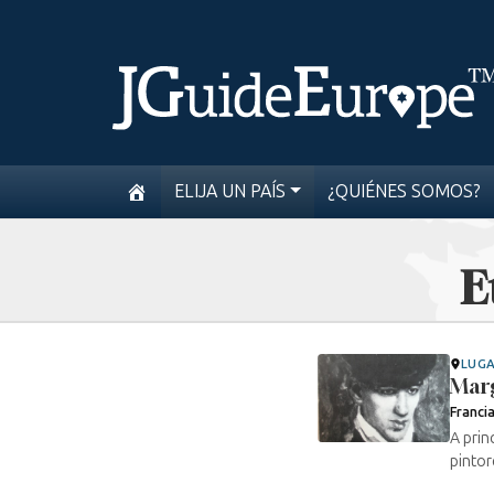
ELIJA UN PAÍS
¿QUIÉNES SOMOS?
E
LUG
Marg
Franci
A prin
pintor