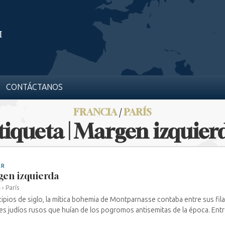
CONTÁCTANOS
FRANCIA
/
PARÍS
tiqueta | Margen izquier
AR
en izquierda
a
›
París
cipios de siglo, la mítica bohemia de Montparnasse contaba entre sus f
es judíos rusos que huían de los pogromos antisemitas de la época. Entre