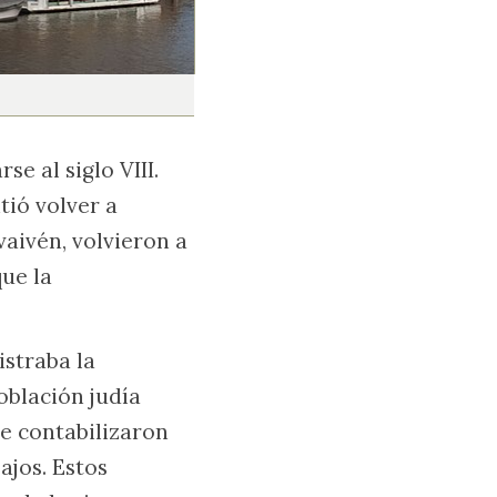
e al siglo VIII.
tió volver a
vaivén, volvieron a
que la
istraba la
población judía
se contabilizaron
ajos. Estos