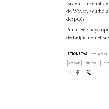
israelí. En señal d
de Wever, acudió a
después.
Fuentes: Encyclopae
de Bélgica en el si
ETIQUETAS
comunidad ju
sinagoga
turismo
Unive

