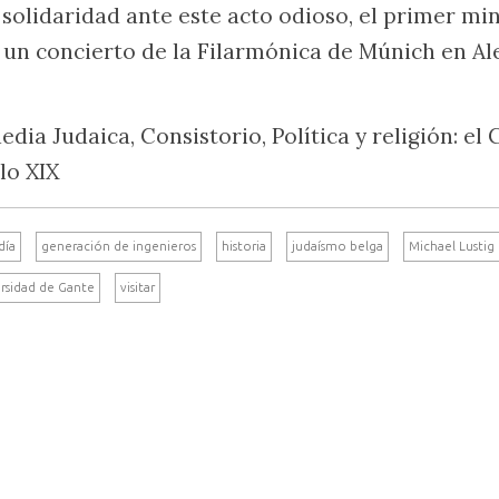
e solidaridad ante este acto odioso, el primer min
 un concierto de la Filarmónica de Múnich en A
dia Judaica, Consistorio, Política y religión: el
glo XIX
día
generación de ingenieros
historia
judaísmo belga
Michael Lustig
rsidad de Gante
visitar