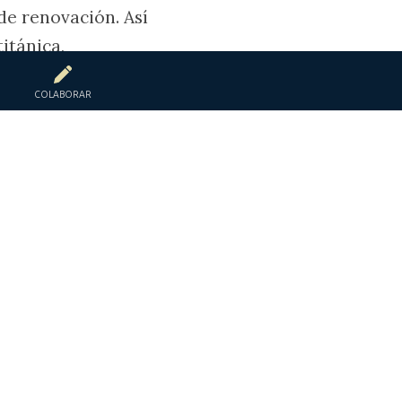
de renovación. Así
itánica,
ra época y
COLABORAR
vale.com
turismo
visitar