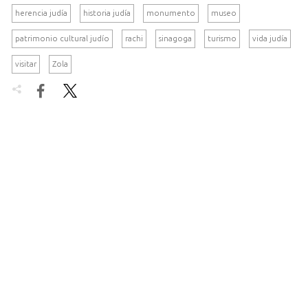
herencia judía
historia judía
monumento
museo
patrimonio cultural judío
rachi
sinagoga
turismo
vida judía
visitar
Zola

