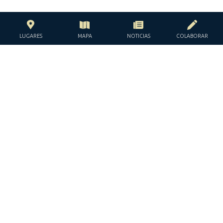
LUGARES
MAPA
NOTICIAS
COLABORAR
CON EL APOYO DE LA
FUNDACIÓN JACQUES Y JACQUELINE
LÉVY-WILLARD
BAJO LOS AUSPICIOS DE LA
JGUIDE EUROPE © TODOS LOS DERECHOS RESERVADOS