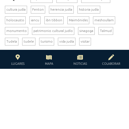
cultura judía
Fenton
herencia judía
historia judía
holocausto
iancu
ibn tibbon
Maimónides
meshoullam
monumento
patrimonio cultural judío
sinagoga
Talmud
Tudela
tudele
turismo
vida judía
visitar


LUGARES
MAPA
NOTICIAS
COLABORAR
CON EL APOYO DE LA
FUNDACIÓN JACQUES Y JACQUELINE
LÉVY-WILLARD
BAJO LOS AUSPICIOS DE LA