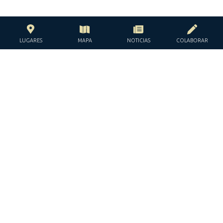
LUGARES
MAPA
NOTICIAS
COLABORAR
CON EL APOYO DE LA
FUNDACIÓN JACQUES Y JACQUELINE
LÉVY-WILLARD
BAJO LOS AUSPICIOS DE LA
JGUIDE EUROPE © TODOS LOS DERECHOS RESERVADOS