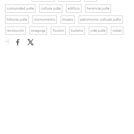
comunidad judía
cultura judía
edificio
herencia judía
historia judía
monumento
museo
patrimonio cultural judío
revolución
sinagoga
Toulon
turismo
vida judía
visitar

