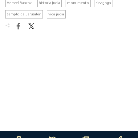
Hertzel Baazov
historia judía
monumento
sinagoga
templo de Jerusalén
vida judía

